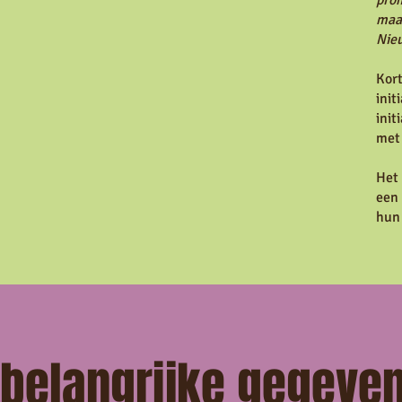
prom
maat
Nieu
Kort
init
init
met 
Het 
een 
hun
belangrijke gegeve