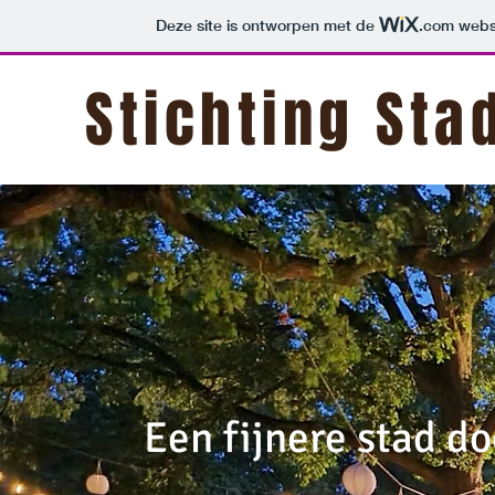
Deze site is ontworpen met de
.com
websi
Stichting Sta
Een fijnere stad d